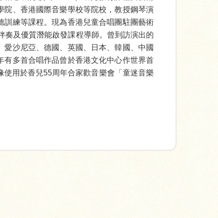
學院、香港國際音樂學校等院校，教授鋼琴演
聽訓練等課程。現為香港兒童合唱團駐團藝術
ir鋼琴伴奏及優質潛能啟發課程導師。曾到訪演出的
、愛沙尼亞、德國、英國、日本、韓國、中國
年有多首合唱作品曾於香港文化中心作世界首
像使用於香兒55周年合家歡音樂會「童迷音樂