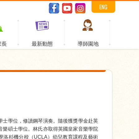
ENG
家長
最新動態
導師園地
學士學位，修讀鋼琴演奏。隨後獲獎學金赴英
音樂碩士學位。林氏亦取得英國皇家音樂學院
學洛杉機分校（UCLA）幼兒教育課程及藝術