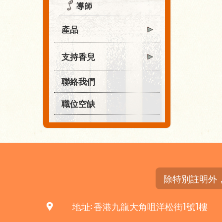
導師
產品
支持香兒
聯絡我們
職位空缺
除特別註明外
地址: 香港九龍大角咀洋松街1號1樓