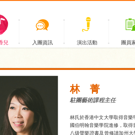
香兒
入團資訊
演出活動
團員
林 菁
駐團藝術課程主任
林氏於香港中文大學取得音樂
國伯明翰音樂學院進修，取得
八级聲樂證書及曾修讀加州大