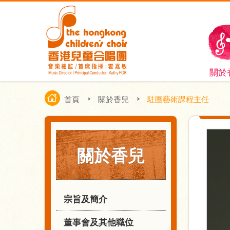
關於
首頁
>
關於香兒
>
駐團藝術課程主任
關於香兒
宗旨及簡介
董事會及其他職位