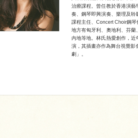
治療課程。曾任教於香港演藝
奏、鋼琴即興演奏、樂理及聆
課程主任、Concert Cho
地方有匈牙利、奧地利、芬蘭
內地等地。林氏熱愛創作，近
演，其插畫亦作為舞台視覺影
劇」。