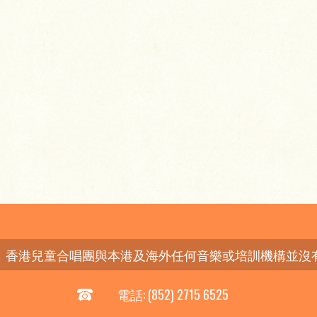
，香港兒童合唱團與本港及海外任何音樂或培訓機構並沒
電話: (852) 2715 6525