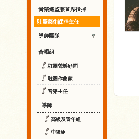
音樂總監兼首席指揮
駐團藝術課程主任
導師團隊
合唱組
駐團聲樂顧問
駐團作曲家
音樂主任
導師
高級及青年組
中級組