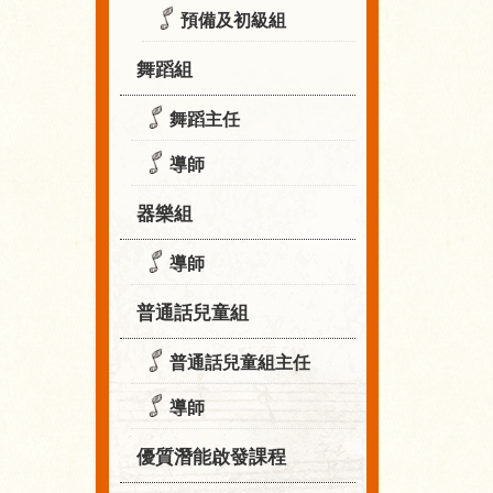
預備及初級組
舞蹈組
舞蹈主任
導師
器樂組
導師
普通話兒童組
普通話兒童組主任
導師
優質潛能啟發課程