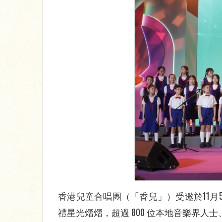
香港兒童合唱團（「香兒」）受邀於11月5
禮星光熠熠，超過 800 位本地音樂界