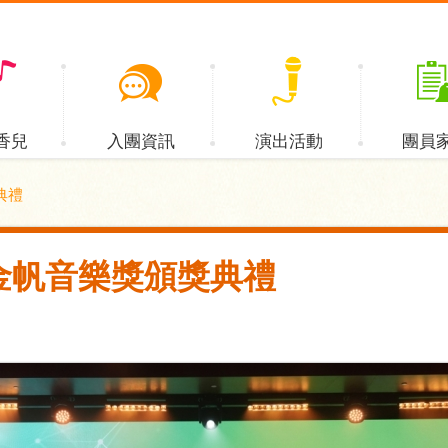
香兒
入團資訊
演出活動
團員
典禮
宴暨金帆音樂獎頒獎典禮