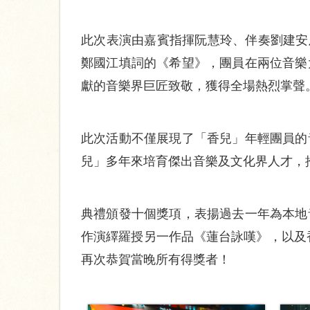
此次表演由嘉賓指揮阮慧玲、伴奏劉建安及
鄭國江填詞的《希望》，團員在兩位音樂
獻的音樂界巨匠致敬，獲得全場熱烈掌聲
此次活動不僅展現了「香兒」年輕團員的
兒」多年來培育傑出音樂及文化界人才，
典禮頒發十個獎項，表揚過去一年為本地
作演繹羅授另一作品《蓮台詠嘆》，以及香
再次恭賀當晚所有得獎者！