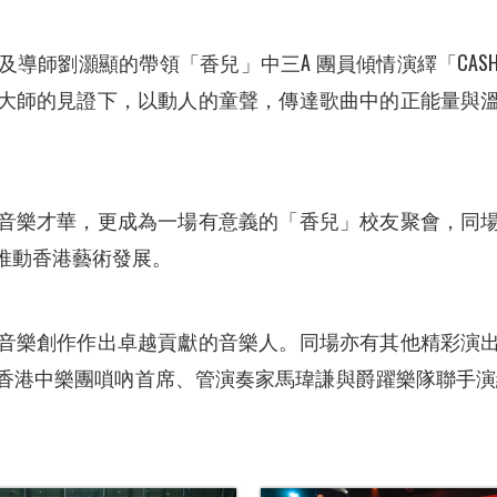
導師劉灝顯的帶領「香兒」中三A 團員傾情演繹「CA
大師的見證下，以動人的童聲，傳達歌曲中的正能量與
。
音樂才華，更成為一場有意義的「香兒」校友聚會，同
推動香港藝術發展。
音樂創作作出卓越貢獻的音樂人。同場亦有其他精彩演
港中樂團嗩吶首席、管演奏家馬瑋謙與爵躍樂隊聯手演繹