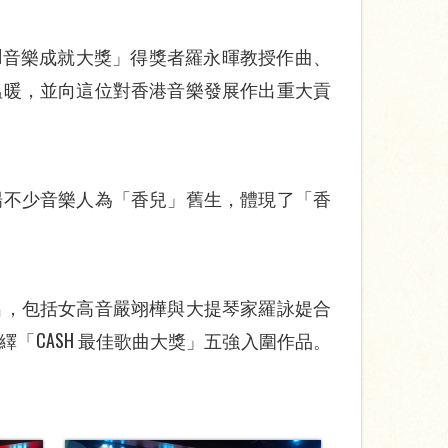
SH音樂成就大獎」得獎者羅永暉教授作曲、
溫暖，並向這位對香港音樂發展作出重大貢
場不少音樂人為「香兒」舊生，體現了「香
出，包括女高音嚴翊樺與大提琴家羅詠媞合
「CASH 最佳歌曲大獎」五強入圍作品。