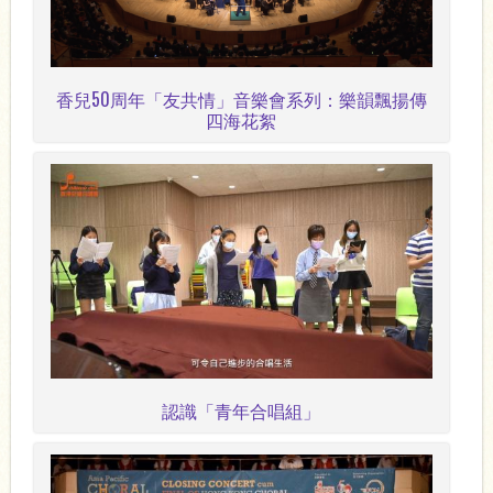
香兒50周年「友共情」音樂會系列：樂韻飄揚傳
四海花絮
認識「青年合唱組」